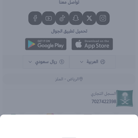
تواصل معنا
تحميل تطبيق الجوال
العربية
ريال سعودي
الرياض - الملز
السجل التجاري
7027422398
الحقوق محفوظة | 2026
متجر اي براند - جملة الصيدليات