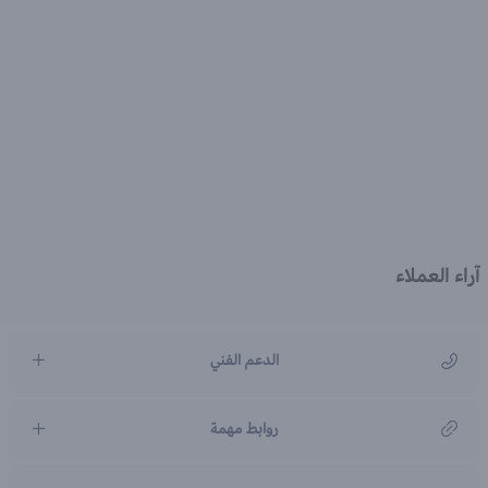
آراء العملاء
الدعم الفني
مركز رعاية العملاء
روابط مهمة
966920031211