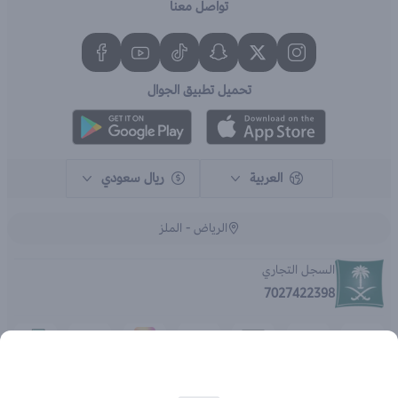
تواصل معنا
تحميل تطبيق الجوال
العربية
ريال سعودي
الرياض - الملز
السجل التجاري
7027422398
الحقوق محفوظة | 2026
متجر اي براند - جملة الصيدليات