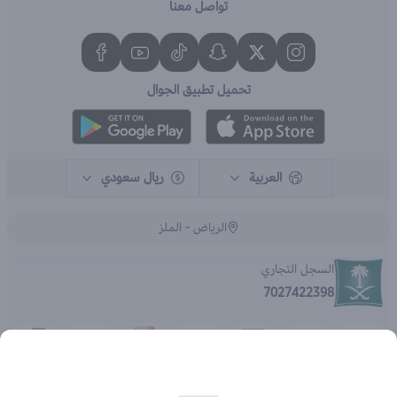
تواصل معنا
تحميل تطبيق الجوال
العربية
ريال سعودي
الرياض - الملز
السجل التجاري
7027422398
الحقوق محفوظة | 2026
متجر اي براند - جملة الصيدليات