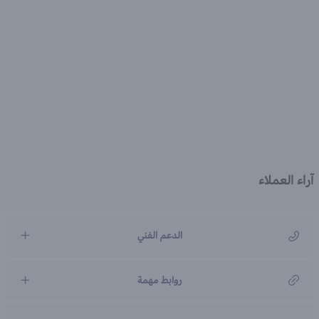
آراء العملاء
الدعم الفني
مركز رعاية العملاء
روابط مهمة
966920031211