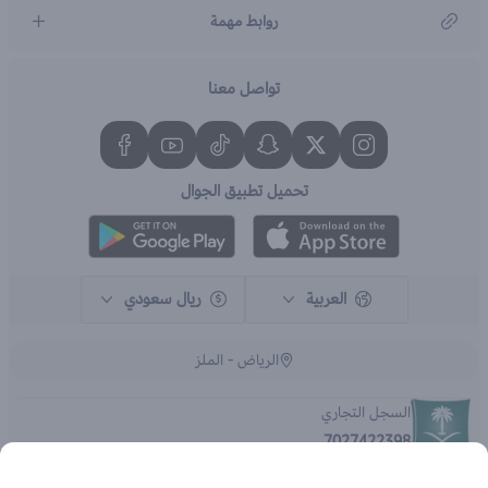
مركز رعاية العملاء
روابط مهمة
966920031211
تواصل معنا
تحميل تطبيق الجوال
العربية
ريال سعودي
الرياض - الملز
السجل التجاري
7027422398