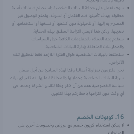
دقيقة وكاملة، وحديثة.
سوف نعمل على حماية البيانات الشخصية باستخدام ضمانات أمنية
معقولة بهدف تأمينها ضد الفقدان أو السرقة، ولمنع الوصول غير
المصرح به إليها، أو للحيلولة دون كشفها أو نسخها أو استخدامها أو
تعديلها. ولكن هذا لايعني التزامنا المطلق بهذه الحماية.
سنقوم بمد العملاء بالمعلومات الكافية حول السياسات
والممارسات المتعلقة بإدارة البيانات الشخصية.
سنحتفظ بالبيانات الشخصية طوال الفترة اللازمة فقط لتحقيق تلك
الأغراض.
نحن ملتزمون بمزاولة أعمالنا وفقا لهذه المبادئ من أجل ضمان
سرية البيانات الشخصية وحمايتها والمحافظة عليها. قد تغير اي براند
سياسة الخصوصية هذه من آن لآخر وفقا لتقدير الشركة وحدها في
أي وقت دون التزامها باخطاركم بهذا التغيير.
16. كوبونات الخصم
لا يمكن استخدام كوبون خصم مع عروض وخصومات أخرى على
المنتجات.