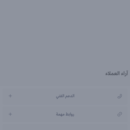
آراء العملاء
الدعم الفني
مركز رعاية العملاء
روابط مهمة
966920031211