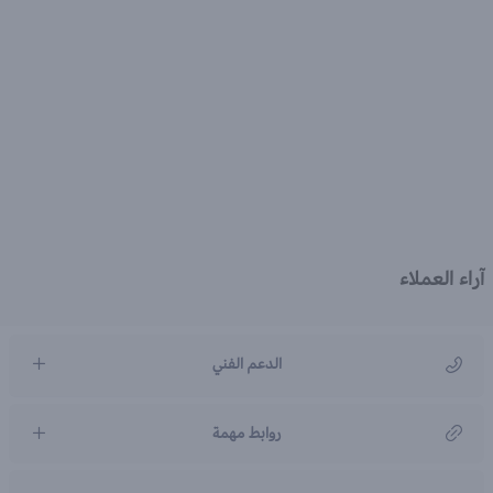
آراء العملاء
الدعم الفني
مركز رعاية العملاء
روابط مهمة
966920031211