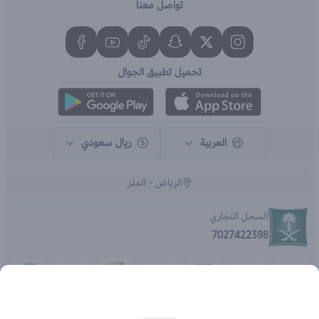
تواصل معنا
تحميل تطبيق الجوال
العربية
ريال سعودي
الرياض - الملز
السجل التجاري
7027422398
الحقوق محفوظة | 2026
متجر اي براند - جملة الصيدليات