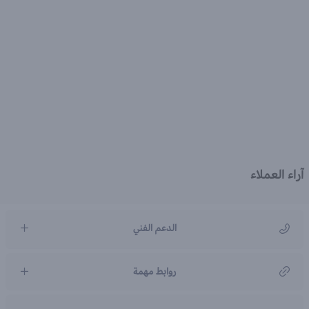
آراء العملاء
الدعم الفني
مركز رعاية العملاء
روابط مهمة
966920031211