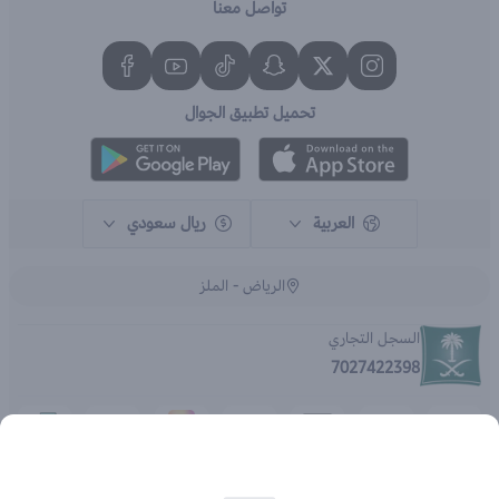
تواصل معنا
تحميل تطبيق الجوال
العربية
ريال سعودي
الرياض - الملز
السجل التجاري
7027422398
الحقوق محفوظة | 2026
متجر اي براند - جملة الصيدليات