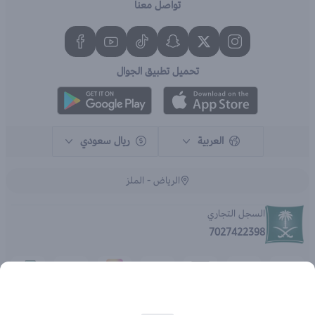
تواصل معنا
تحميل تطبيق الجوال
العربية
ريال سعودي
الرياض - الملز
السجل التجاري
7027422398
الحقوق محفوظة | 2026
متجر اي براند - جملة الصيدليات