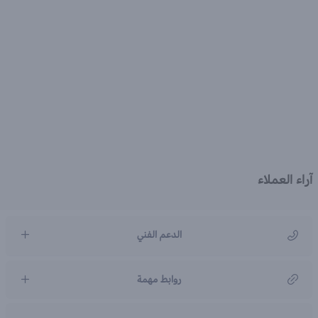
آراء العملاء
الدعم الفني
مركز رعاية العملاء
روابط مهمة
966920031211