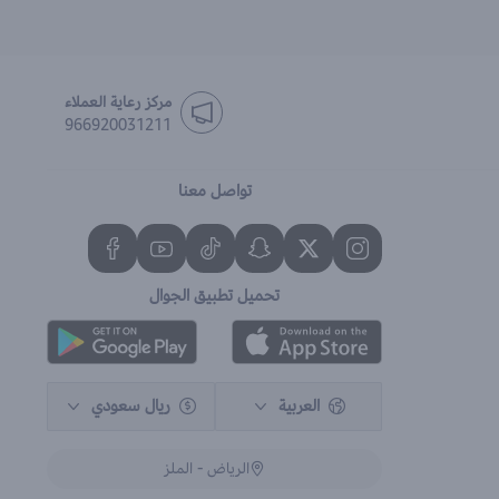
مركز رعاية العملاء
966920031211
تواصل معنا
تحميل تطبيق الجوال
العربية
ريال سعودي
الرياض - الملز