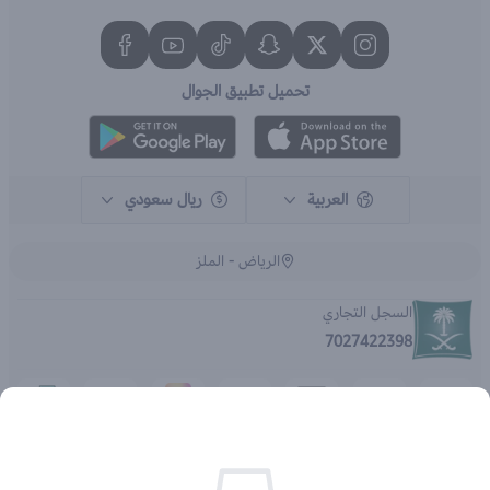
تحميل تطبيق الجوال
العربية
ريال سعودي
الرياض - الملز
السجل التجاري
7027422398
الحقوق محفوظة | 2026
متجر اي براند - جملة الصيدليات