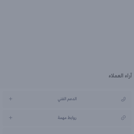
آراء العملاء
الدعم الفني
مركز رعاية العملاء
روابط مهمة
966920031211