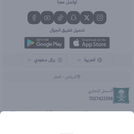
تواصل معنا
تحميل تطبيق الجوال
العربية
ريال سعودي
الرياض - الملز
السجل التجاري
7027422398
الحقوق محفوظة | 2026
متجر اي براند - جملة الصيدليات