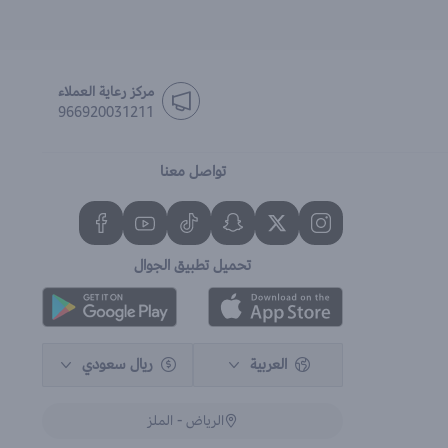
مركز رعاية العملاء
966920031211
تواصل معنا
تحميل تطبيق الجوال
العربية
ريال سعودي
الرياض - الملز