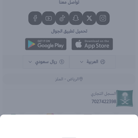
تواصل معنا
تحميل تطبيق الجوال
العربية
ريال سعودي
الرياض - الملز
السجل التجاري
7027422398
الحقوق محفوظة | 2026
متجر اي براند - جملة الصيدليات