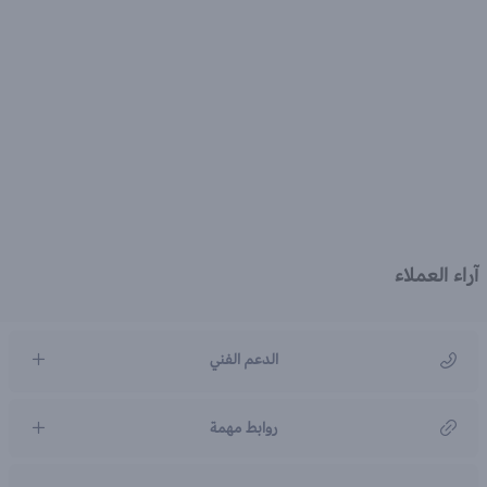
آراء العملاء
الدعم الفني
مركز رعاية العملاء
روابط مهمة
966920031211