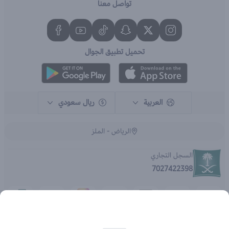
تواصل معنا
تحميل تطبيق الجوال
العربية
ريال سعودي
الرياض - الملز
السجل التجاري
7027422398
الحقوق محفوظة | 2026
متجر اي براند - جملة الصيدليات