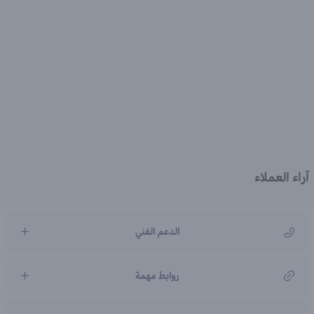
آراء العملاء
الدعم الفني
مركز رعاية العملاء
روابط مهمة
966920031211