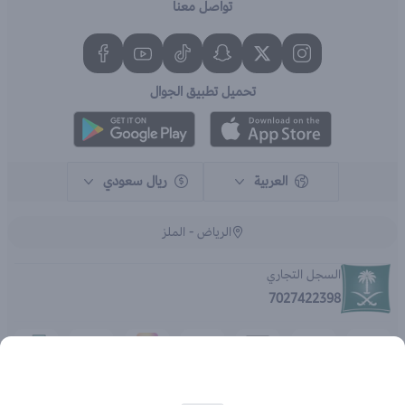
تواصل معنا
تحميل تطبيق الجوال
العربية
ريال سعودي
الرياض - الملز
السجل التجاري
7027422398
الحقوق محفوظة | 2026
متجر اي براند - جملة الصيدليات