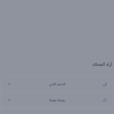
آراء العملاء
الدعم الفني
مركز رعاية العملاء
روابط مهمة
966920031211