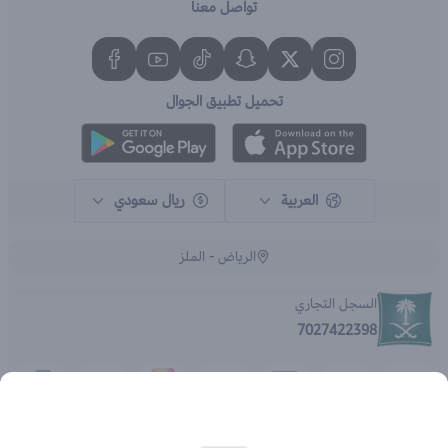
تواصل معنا
تحميل تطبيق الجوال
العربية
ريال سعودي
الرياض - الملز
السجل التجاري
7027422398
الحقوق محفوظة | 2026
متجر اي براند - جملة الصيدليات