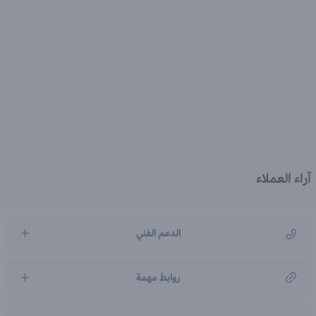
آراء العملاء
الدعم الفني
مركز رعاية العملاء
روابط مهمة
966920031211