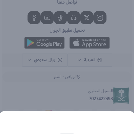
تواصل معنا
تحميل تطبيق الجوال
العربية
ريال سعودي
الرياض - الملز
السجل التجاري
7027422398
الحقوق محفوظة | 2026
متجر اي براند - جملة الصيدليات