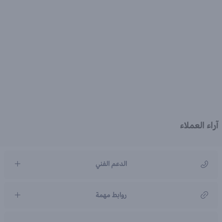
آراء العملاء
الدعم الفني
مركز رعاية العملاء
روابط مهمة
966920031211