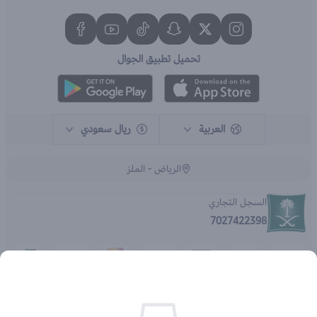
تحميل تطبيق الجوال
العربية
ريال سعودي
الرياض - الملز
السجل التجاري
7027422398
الحقوق محفوظة | 2026
متجر اي براند - جملة الصيدليات