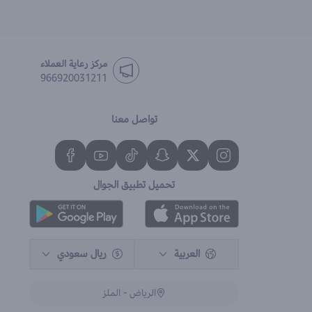
مركز رعاية العملاء
966920031211
تواصل معنا
تحميل تطبيق الجوال
العربية
ريال سعودي
الرياض - الملز