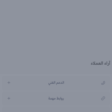
آراء العملاء
الدعم الفني
مركز رعاية العملاء
روابط مهمة
966920031211