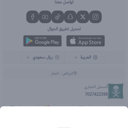
تواصل معنا
تحميل تطبيق الجوال
العربية
ريال سعودي
الرياض - الملز
السجل التجاري
7027422398
الحقوق محفوظة | 2026
متجر اي براند - جملة الصيدليات