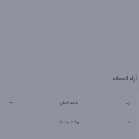
آراء العملاء
الدعم الفني
مركز رعاية العملاء
روابط مهمة
966920031211