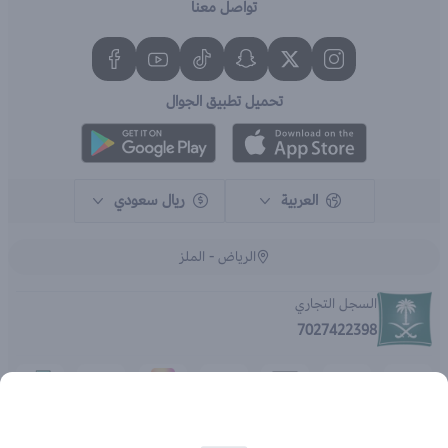
تواصل معنا
تحميل تطبيق الجوال
العربية
ريال سعودي
الرياض - الملز
السجل التجاري
7027422398
الحقوق محفوظة | 2026
متجر اي براند - جملة الصيدليات