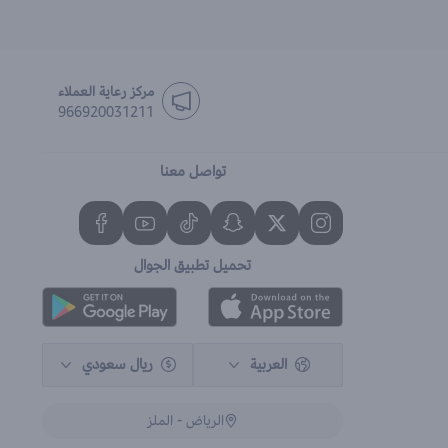
مركز رعاية العملاء
966920031211
تواصل معنا
تحميل تطبيق الجوال
العربية
ريال سعودي
الرياض - الملز