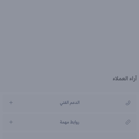
آراء العملاء
الدعم الفني
مركز رعاية العملاء
روابط مهمة
966920031211