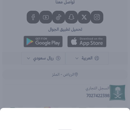
تواصل معنا
تحميل تطبيق الجوال
العربية
ريال سعودي
الرياض - الملز
السجل التجاري
7027422398
الحقوق محفوظة | 2026
متجر اي براند - جملة الصيدليات