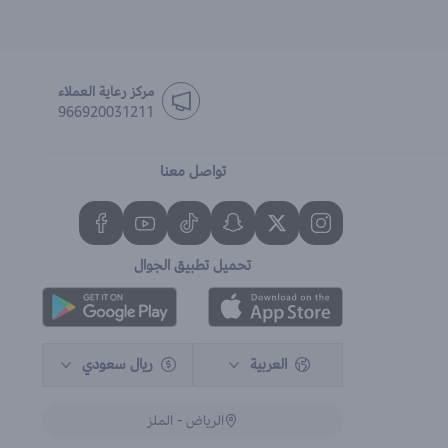
مركز رعاية العملاء
966920031211
تواصل معنا
تحميل تطبيق الجوال
العربية
ريال سعودي
الرياض - الملز