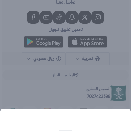
تواصل معنا
تحميل تطبيق الجوال
العربية
ريال سعودي
الرياض - الملز
السجل التجاري
7027422398
الحقوق محفوظة | 2026
متجر اي براند - جملة الصيدليات