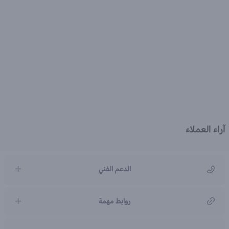
آراء العملاء
الدعم الفني
مركز رعاية العملاء
روابط مهمة
966920031211