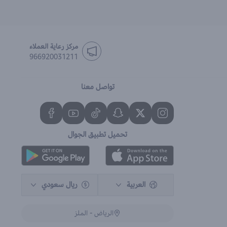
مركز رعاية العملاء
966920031211
تواصل معنا
تحميل تطبيق الجوال
العربية
ريال سعودي
الرياض - الملز