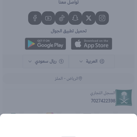
تواصل معنا
تحميل تطبيق الجوال
العربية
ريال سعودي
الرياض - الملز
السجل التجاري
7027422398
الحقوق محفوظة | 2026
متجر اي براند - جملة الصيدليات