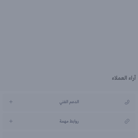
آراء العملاء
الدعم الفني
مركز رعاية العملاء
روابط مهمة
966920031211