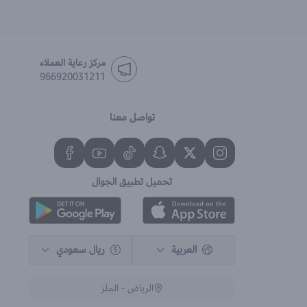
مركز رعاية العملاء
966920031211
تواصل معنا
تحميل تطبيق الجوال
العربية
ريال سعودي
الرياض - الملز