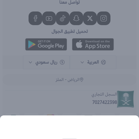
تواصل معنا
تحميل تطبيق الجوال
العربية
ريال سعودي
الرياض - الملز
السجل التجاري
7027422398
الحقوق محفوظة | 2026
متجر اي براند - جملة الصيدليات