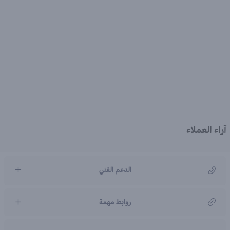
آراء العملاء
الدعم الفني
مركز رعاية العملاء
روابط مهمة
966920031211