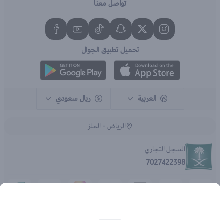
تواصل معنا
تحميل تطبيق الجوال
العربية
ريال سعودي
الرياض - الملز
السجل التجاري
7027422398
الحقوق محفوظة | 2026
متجر اي براند - جملة الصيدليات