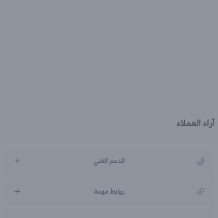
آراء العملاء
الدعم الفني
مركز رعاية العملاء
روابط مهمة
966920031211