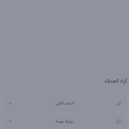
آراء العملاء
الدعم الفني
مركز رعاية العملاء
روابط مهمة
966920031211