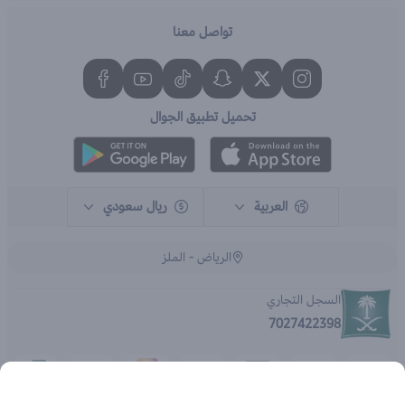
تواصل معنا
تحميل تطبيق الجوال
العربية
ريال سعودي
الرياض - الملز
السجل التجاري
7027422398