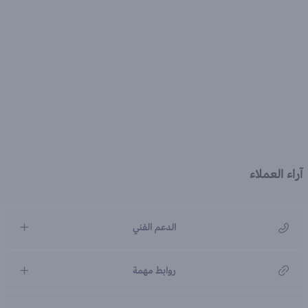
آراء العملاء
الدعم الفني
مركز رعاية العملاء
روابط مهمة
966920031211