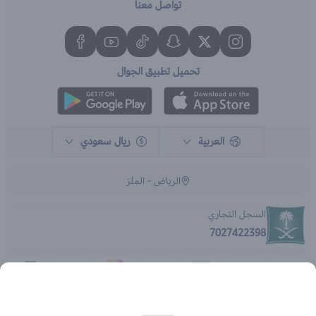
تواصل معنا
تحميل تطبيق الجوال
العربية
ريال سعودي
الرياض - الملز
السجل التجاري
7027422398
الحقوق محفوظة | 2026
متجر اي براند - جملة الصيدليات