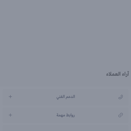
آراء العملاء
الدعم الفني
مركز رعاية العملاء
روابط مهمة
966920031211