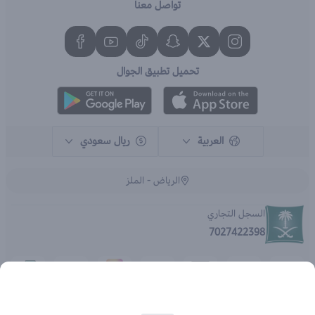
تواصل معنا
تحميل تطبيق الجوال
العربية
ريال سعودي
الرياض - الملز
السجل التجاري
7027422398
الحقوق محفوظة | 2026
متجر اي براند - جملة الصيدليات