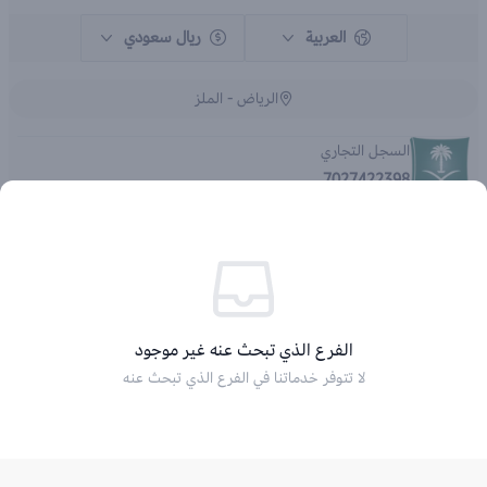
العربية
ريال سعودي
الرياض - الملز
السجل التجاري
7027422398
الحقوق محفوظة | 2026
متجر اي براند - جملة الصيدليات
الفرع الذي تبحث عنه غير موجود
4031259883
لا تتوفر خدماتنا في الفرع الذي تبحث عنه
الرئيسية
التصنيفات
التخفيضات
السلة
دخول