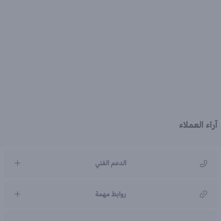
آراء العملاء
الدعم الفني
مركز رعاية العملاء
روابط مهمة
966920031211