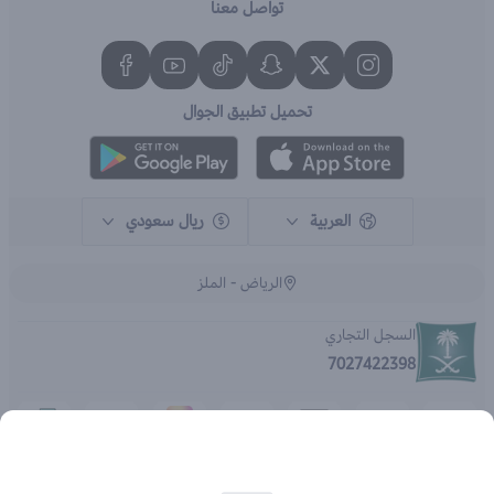
تواصل معنا
تحميل تطبيق الجوال
العربية
ريال سعودي
الرياض - الملز
السجل التجاري
7027422398
الحقوق محفوظة | 2026
متجر اي براند - جملة الصيدليات