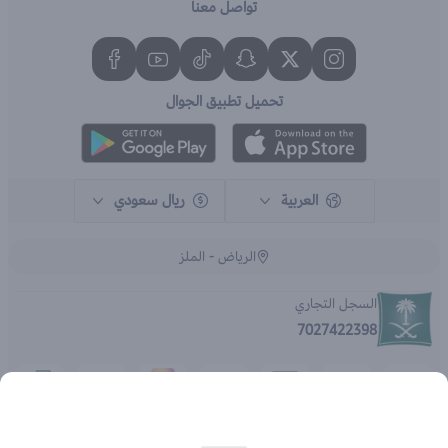
تواصل معنا
تحميل تطبيق الجوال
العربية
ريال سعودي
الرياض - الملز
السجل التجاري
7027422398
الحقوق محفوظة | 2026
متجر اي براند - جملة الصيدليات