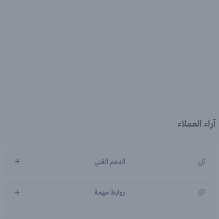
آراء العملاء
الدعم الفني
مركز رعاية العملاء
روابط مهمة
966920031211