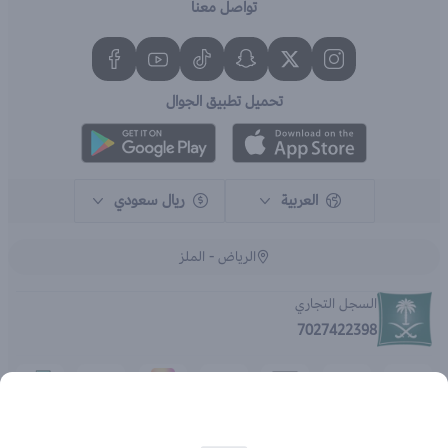
تواصل معنا
تحميل تطبيق الجوال
العربية
ريال سعودي
الرياض - الملز
السجل التجاري
7027422398
الحقوق محفوظة | 2026
متجر اي براند - جملة الصيدليات