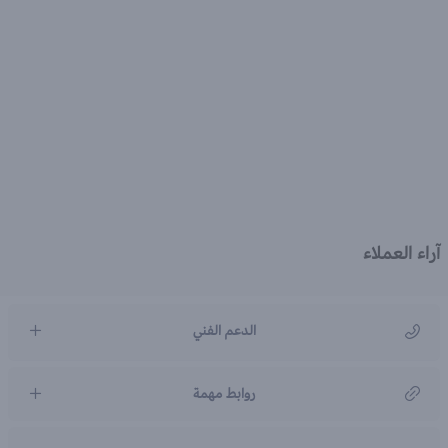
آراء العملاء
الدعم الفني
مركز رعاية العملاء
روابط مهمة
966920031211