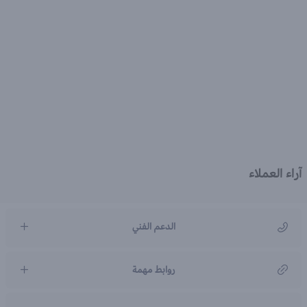
آراء العملاء
الدعم الفني
مركز رعاية العملاء
روابط مهمة
966920031211