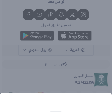
تواصل معنا
تحميل تطبيق الجوال
العربية
ريال سعودي
الرياض - الملز
السجل التجاري
7027422398
الحقوق محفوظة | 2026
متجر اي براند - جملة الصيدليات