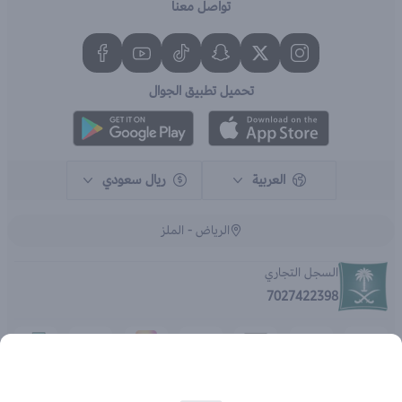
تواصل معنا
تحميل تطبيق الجوال
العربية
ريال سعودي
الرياض - الملز
السجل التجاري
7027422398
الحقوق محفوظة | 2026
متجر اي براند - جملة الصيدليات