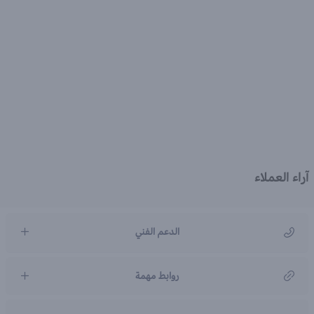
آراء العملاء
الدعم الفني
مركز رعاية العملاء
روابط مهمة
966920031211