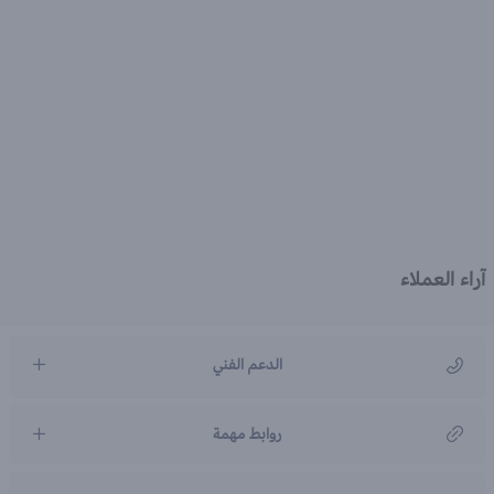
آراء العملاء
الدعم الفني
مركز رعاية العملاء
روابط مهمة
966920031211