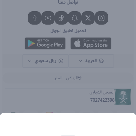
تواصل معنا
تحميل تطبيق الجوال
العربية
ريال سعودي
الرياض - الملز
السجل التجاري
7027422398
الحقوق محفوظة | 2026
متجر اي براند - جملة الصيدليات