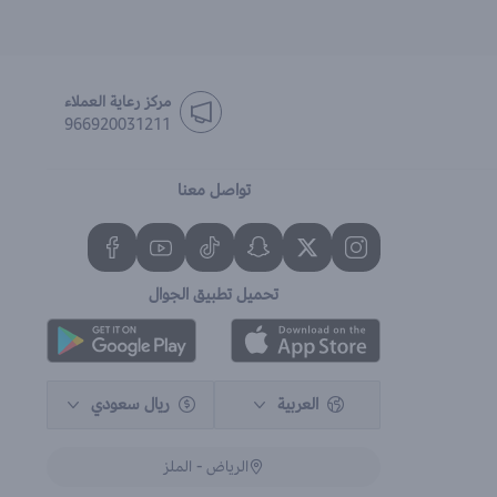
مركز رعاية العملاء
966920031211
تواصل معنا
تحميل تطبيق الجوال
العربية
ريال سعودي
الرياض - الملز