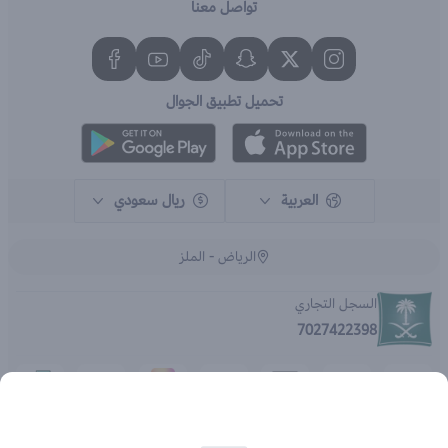
تواصل معنا
تحميل تطبيق الجوال
العربية
ريال سعودي
الرياض - الملز
السجل التجاري
7027422398
الحقوق محفوظة | 2026
متجر اي براند - جملة الصيدليات