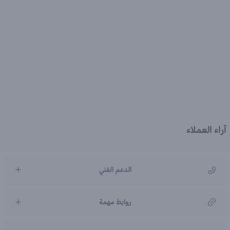
آراء العملاء
الدعم الفني
مركز رعاية العملاء
روابط مهمة
966920031211