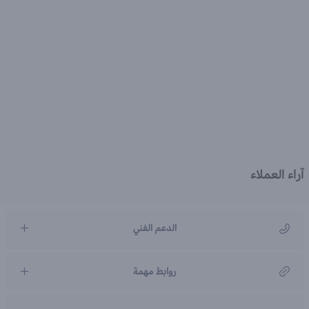
آراء العملاء
الدعم الفني
مركز رعاية العملاء
روابط مهمة
966920031211