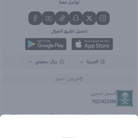
تواصل معنا
تحميل تطبيق الجوال
العربية
ريال سعودي
الرياض - الملز
السجل التجاري
7027422398
الحقوق محفوظة | 2026
متجر اي براند - جملة الصيدليات