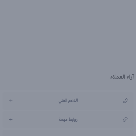
آراء العملاء
الدعم الفني
مركز رعاية العملاء
روابط مهمة
966920031211