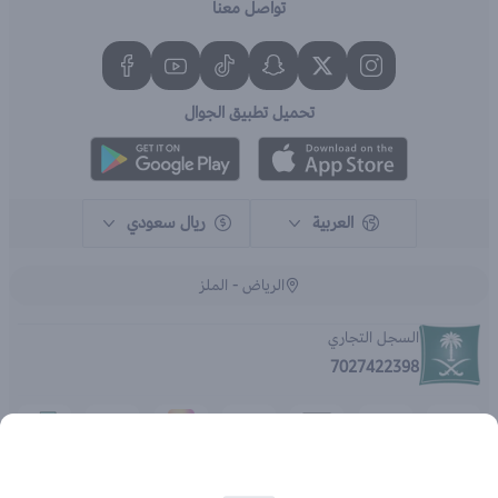
تواصل معنا
تحميل تطبيق الجوال
العربية
ريال سعودي
الرياض - الملز
السجل التجاري
7027422398
الحقوق محفوظة | 2026
متجر اي براند - جملة الصيدليات