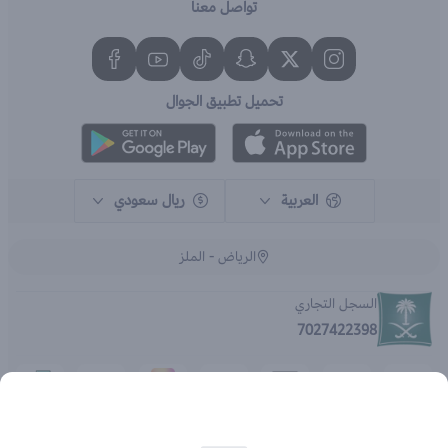
تواصل معنا
تحميل تطبيق الجوال
العربية
ريال سعودي
الرياض - الملز
السجل التجاري
7027422398
الحقوق محفوظة | 2026
متجر اي براند - جملة الصيدليات