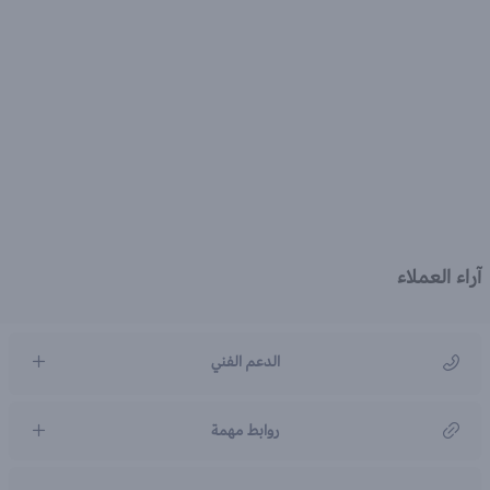
آراء العملاء
الدعم الفني
مركز رعاية العملاء
روابط مهمة
966920031211