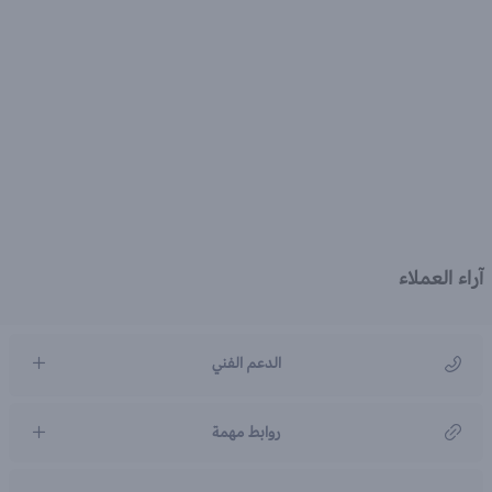
آراء العملاء
الدعم الفني
مركز رعاية العملاء
روابط مهمة
966920031211