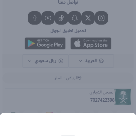
تواصل معنا
تحميل تطبيق الجوال
العربية
ريال سعودي
الرياض - الملز
السجل التجاري
7027422398
الحقوق محفوظة | 2026
متجر اي براند - جملة الصيدليات