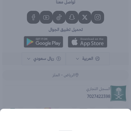
تواصل معنا
تحميل تطبيق الجوال
العربية
ريال سعودي
الرياض - الملز
السجل التجاري
7027422398
الحقوق محفوظة | 2026
متجر اي براند - جملة الصيدليات