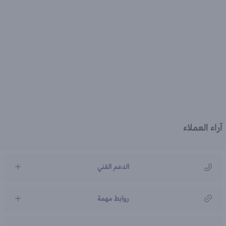
آراء العملاء
الدعم الفني
مركز رعاية العملاء
روابط مهمة
966920031211