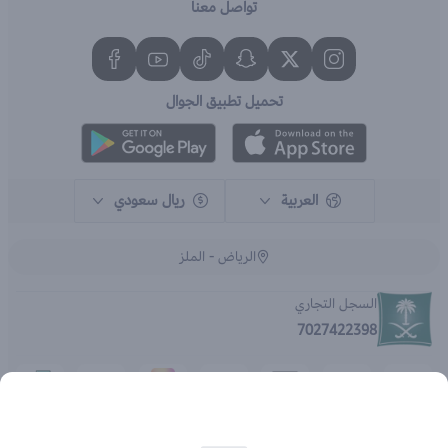
تواصل معنا
تحميل تطبيق الجوال
العربية
ريال سعودي
الرياض - الملز
السجل التجاري
7027422398
الحقوق محفوظة | 2026
متجر اي براند - جملة الصيدليات