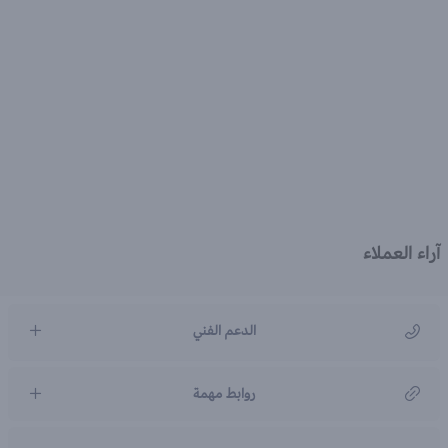
آراء العملاء
الدعم الفني
مركز رعاية العملاء
روابط مهمة
966920031211