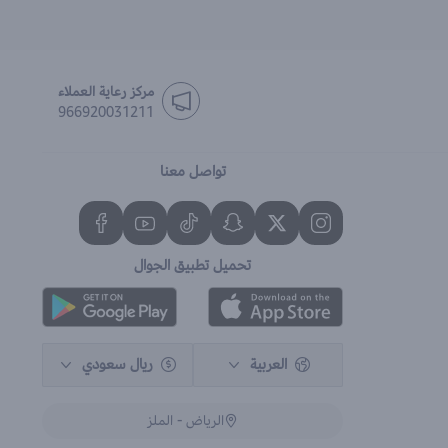
مركز رعاية العملاء
966920031211
تواصل معنا
تحميل تطبيق الجوال
العربية
ريال سعودي
الرياض - الملز