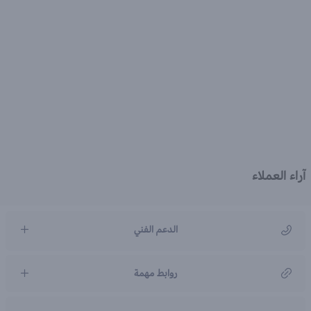
آراء العملاء
الدعم الفني
مركز رعاية العملاء
روابط مهمة
966920031211