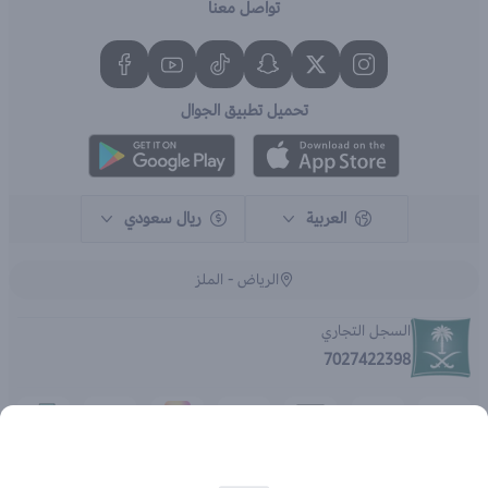
تواصل معنا
تحميل تطبيق الجوال
العربية
ريال سعودي
الرياض - الملز
السجل التجاري
7027422398
الحقوق محفوظة | 2026
متجر اي براند - جملة الصيدليات